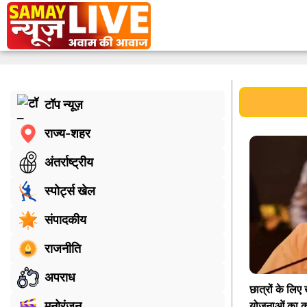
टॉप न्यूज़
राज्य-शहर
अंतर्राष्ट्रीय
स्पोर्ट्स खेल
संपादकीय
राजनीति
अपराध
छात्रों के लि
मनोरंजन
योजनाओं का करे