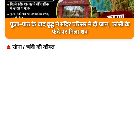
पूजा-पाठ के बाद वृद्ध ने मंदिर परिसर में दी जान, फांसी के
बड़ी खबर: — सोमवार को देंगे कलेक्टर को ज्ञापन :-
बिहारी सिंह टोडर
फंदे पर मिला शव
सोना / चांदी की कीमत