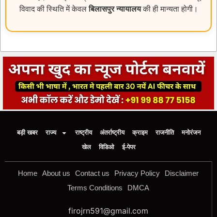
विवाद की स्थिति में केवल
बिलासपुर न्यायालय
की ही मान्यता होगी।
बड़ी खबर
राज्य
राष्ट्रीय
अंतर्राष्ट्रीय
क्राइम
राजनीति
मनोरंजन
खेल
विडिओ
ई-पेपर
Home
About us
Contact us
Privacy Policy
Disclaimer
Terms Conditions
DMCA
firojrn591@gmail.com