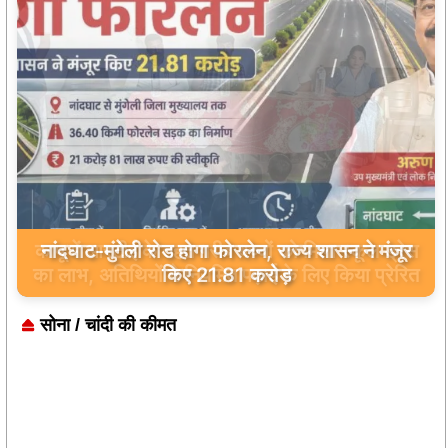
नांदघाट-मुंगेली रोड होगा फोरलेन, राज्य शासन ने मंजूर
किए 21.81 करोड़
सोना / चांदी की कीमत