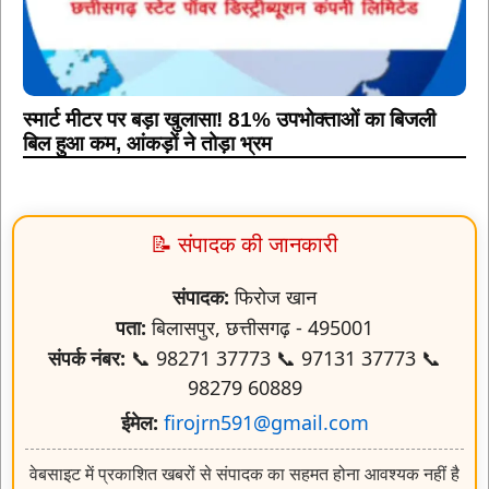
स्मार्ट मीटर पर बड़ा खुलासा! 81% उपभोक्ताओं का बिजली
बिल हुआ कम, आंकड़ों ने तोड़ा भ्रम
📝 संपादक की जानकारी
संपादक:
फिरोज खान
पता:
बिलासपुर, छत्तीसगढ़ - 495001
संपर्क नंबर:
📞 98271 37773 📞 97131 37773 📞
98279 60889
ईमेल:
firojrn591@gmail.com
वेबसाइट में प्रकाशित खबरों से संपादक का सहमत होना आवश्यक नहीं है