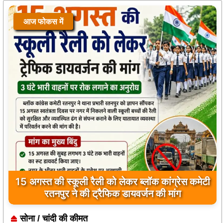
आज फोकस में
आज फोकस में
15 अगस्त की स्कूली रैली को लेकर ब्लॉक कांग्रेस कमेटी
खिलाड़ियों का इंतजार खत्म, राज्य शासन ने जारी की
रतनपुर ने की ट्रैफिक डायवर्जन की मांग
156 उत्कृष्ट खिलाड़ियों की सूची
सोना / चांदी की कीमत