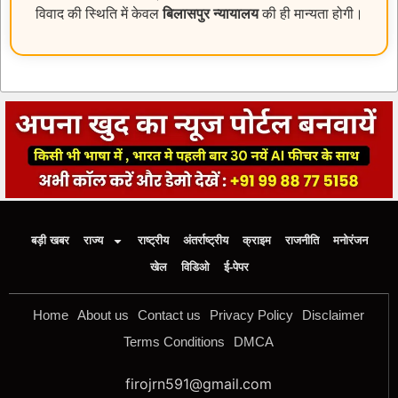
विवाद की स्थिति में केवल
बिलासपुर न्यायालय
की ही मान्यता होगी।
बड़ी खबर
राज्य
राष्ट्रीय
अंतर्राष्ट्रीय
क्राइम
राजनीति
मनोरंजन
खेल
विडिओ
ई-पेपर
Home
About us
Contact us
Privacy Policy
Disclaimer
Terms Conditions
DMCA
firojrn591@gmail.com