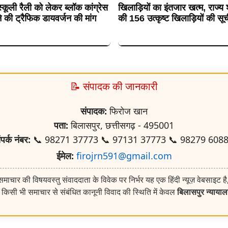
कूली रैली को लेकर ब्लॉक कांग्रेस
खिलाड़ियों का इंतजार खत्म, राज्य
े की ट्रैफिक डायवर्जन की मांग
की 156 उत्कृष्ट खिलाड़ियों की सूच
📝 संपादक की जानकारी
संपादक:
फिरोज खान
पता:
बिलासपुर, छत्तीसगढ़ - 495001
ंपर्क नंबर:
📞 98271 37773 📞 97131 37773 📞 98279 608
ईमेल:
firojrn591@gmail.com
ाचार की विषयवस्तु संवाददाता के विवेक पर निर्भर यह एक हिंदी न्यूज़ वेबसाइट है
किसी भी समाचार से संबंधित कानूनी विवाद की स्थिति में केवल
बिलासपुर न्याया