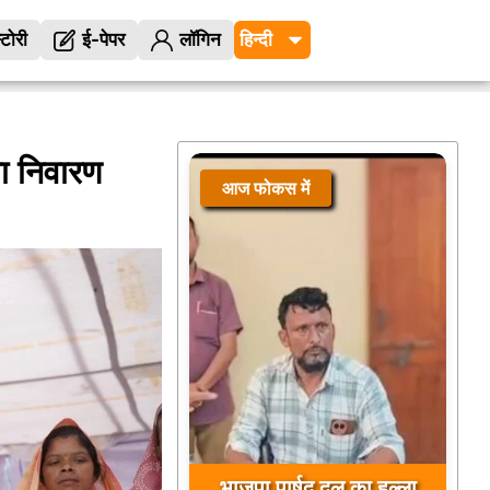
्टोरी
ई-पेपर
लॉगिन
ा निवारण
आज फोकस में
भाजपा पार्षद दल का हल्ला