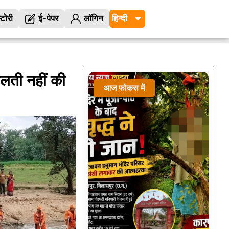
्टोरी
ई-पेपर
लॉगिन
लती नहीं की
आज फोकस में