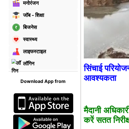
मनोरंजन
जॉब - शिक्षा
बिजनेस
स्वास्थ्य
लाइफस्टाइल
लॉगिन
सिंचाई परियोज
आवश्यकता
Download App from
मैदानी अधिकारी
करें सतत निरीक