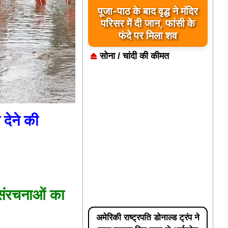
बड़ी खबर: — सोमवार को देंगे
कलेक्टर को ज्ञापन :- बिहारी
सिंह टोडर
सोना / चांदी की कीमत
देने की
 संरचनाओं का
अमेरिकी राष्ट्रपति डोनाल्ड ट्रंप ने