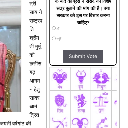
के बाद कांग्रेस ने संसद का विशेष
त्री
सत्र बुलाने की मांग की है। क्या
साय ने
सरकार को इस पर विचार करना
राष्ट्रप
चाहिए?
ति
हाँ
श्रीम
नहीं
ती मुर्मू
को
Submit Vote
छत्तीस
गढ़
आगम
न हेतु
सादर
आमं
त्रित
जयंती वर्षगांठ की