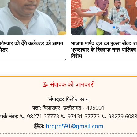
मवार को देंगे कलेक्टर को ज्ञापन
भाजपा पार्षद दल का हल्ला बोल: राश
टोडर
भ्रष्टाचार के खिलाफ नगर पालिका
विरोध
📝 संपादक की जानकारी
संपादक:
फिरोज खान
पता:
बिलासपुर, छत्तीसगढ़ - 495001
ंपर्क नंबर:
📞 98271 37773 📞 97131 37773 📞 98279 608
ईमेल:
firojrn591@gmail.com