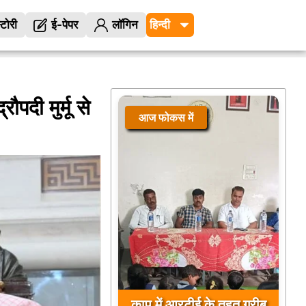
्टोरी
ई-पेपर
लॉगिन
रौपदी मुर्मू से
आज फोकस में
कापू में आरटीई के तहत गरीब