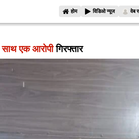
होम
विडिओ न्यूज
वेब स
े साथ एक आरोपी
गिरफ्तार