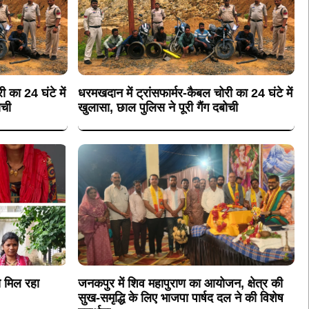
 का 24 घंटे में
धरमखदान में ट्रांसफार्मर-कैबल चोरी का 24 घंटे में
ोची
खुलासा, छाल पुलिस ने पूरी गैंग दबोची
 मिल रहा
जनकपुर में शिव महापुराण का आयोजन, क्षेत्र की
सुख-समृद्धि के लिए भाजपा पार्षद दल ने की विशेष