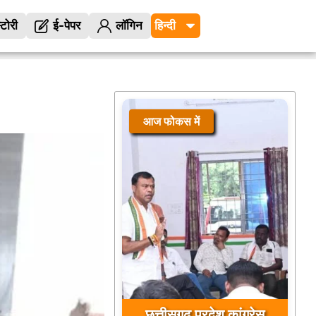
्टोरी
ई-पेपर
लॉगिन
आज फोकस में