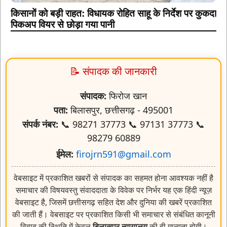
📝 संपादक की जानकारी
संपादक:
फिरोज खान
पता:
बिलासपुर, छत्तीसगढ़ - 495001
संपर्क नंबर:
📞 98271 37773 📞 97131 37773 📞
98279 60889
ईमेल:
firojrn591@gmail.com
वेबसाइट में प्रकाशित खबरों से संपादक का सहमत होना आवश्यक नहीं है
समाचार की विषयवस्तु संवाददाता के विवेक पर निर्भर यह एक हिंदी न्यूज़
वेबसाइट है, जिसमें छत्तीसगढ़ सहित देश और दुनिया की खबरें प्रकाशित
की जाती हैं। वेबसाइट पर प्रकाशित किसी भी समाचार से संबंधित कानूनी
विवाद की स्थिति में केवल
बिलासपुर न्यायालय
की ही मान्यता होगी।