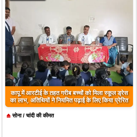
नांदघाट-मुंगेली रोड होगा फोरलेन, राज्य शासन ने मंजूर
किए 21.81 करोड़
सोना / चांदी की कीमत