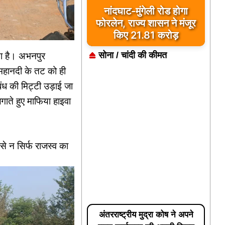
नांदघाट-मुंगेली रोड होगा
फोरलेन, राज्य शासन ने मंजूर
किए 21.81 करोड़
सोना / चांदी की कीमत
या है। अभनपुर
स महानदी के तट को ही
ध की मिट्टी उड़ाई जा
गाते हुए माफिया हाइवा
से न सिर्फ राजस्व का
अंतरराष्ट्रीय मुद्रा कोष ने अपने