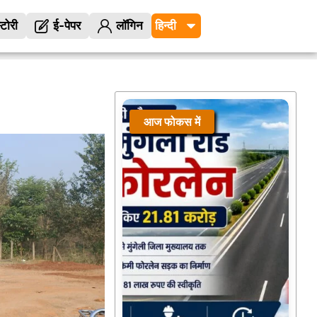
्टोरी
ई-पेपर
लॉगिन
आज फोकस में