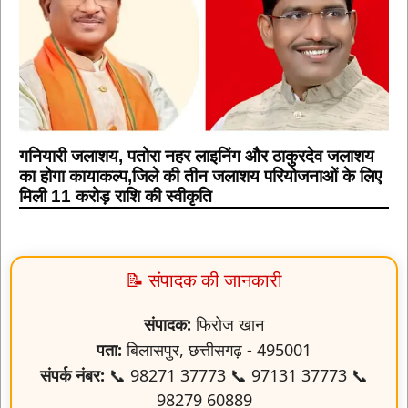
गनियारी जलाशय, पतोरा नहर लाइनिंग और ठाकुरदेव जलाशय
का होगा कायाकल्प,जिले की तीन जलाशय परियोजनाओं के लिए
मिली 11 करोड़ राशि की स्वीकृति
📝 संपादक की जानकारी
संपादक:
फिरोज खान
पता:
बिलासपुर, छत्तीसगढ़ - 495001
संपर्क नंबर:
📞 98271 37773 📞 97131 37773 📞
98279 60889
ईमेल:
firojrn591@gmail.com