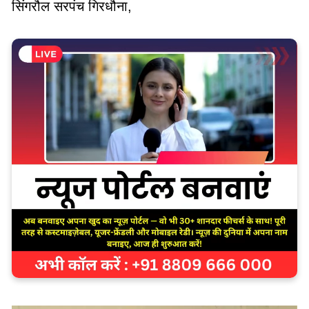
सिंगरौल सरपंच गिरधौना,