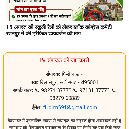
15 अगस्त की स्कूली रैली को लेकर ब्लॉक कांग्रेस कमेटी
रतनपुर ने की ट्रैफिक डायवर्जन की मांग
📝 संपादक की जानकारी
संपादक:
फिरोज खान
पता:
बिलासपुर, छत्तीसगढ़ - 495001
संपर्क नंबर:
📞 98271 37773 📞 97131 37773 📞
98279 60889
ईमेल:
firojrn591@gmail.com
वेबसाइट में प्रकाशित खबरों से संपादक का सहमत होना आवश्यक नहीं है
समाचार की विषयवस्तु संवाददाता के विवेक पर निर्भर यह एक हिंदी न्यूज़