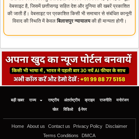
वेबसाइट है, जिसमें छत्तीसगढ़ सहित देश और दुनिया की खबरें प्रकाशित
की जाती हैं। वेबसाइट पर प्रकाशित किसी भी समाचार से संबंधित कानूनी
विवाद की स्थिति में केवल
बिलासपुर न्यायालय
की ही मान्यता होगी।
बड़ी खबर
राज्य
राष्ट्रीय
अंतर्राष्ट्रीय
क्राइम
राजनीति
मनोरंजन
खेल
विडिओ
ई-पेपर
Home
About us
Contact us
Privacy Policy
Disclaimer
Terms Conditions
DMCA