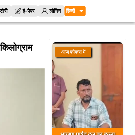
्टोरी
ई-पेपर
लॉगिन
 किलोग्राम
आज फोकस में
भाजपा पार्षद दल का हल्ला