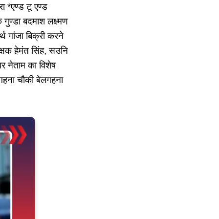
ा *एण्ड टू एण्ड
 गुण्डा बदमाश लक्ष्मण
थ गांजा बिक्री करने
क्षक हेमंत सिंह, सउनि
र नेताम का विशेष
लगहना चौकी बेलगहना