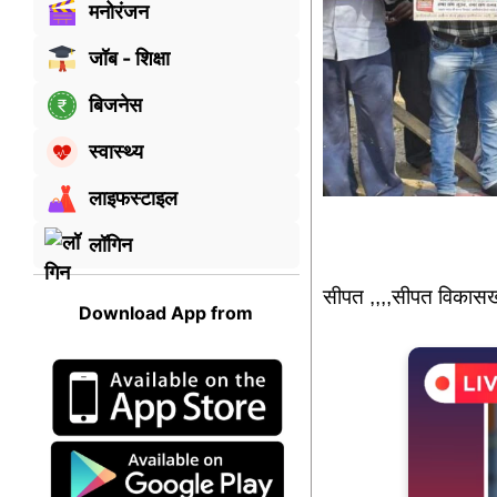
मनोरंजन
जॉब - शिक्षा
बिजनेस
स्वास्थ्य
लाइफस्टाइल
लॉगिन
सीपत ,,,,सीपत विकासखं
Download App from