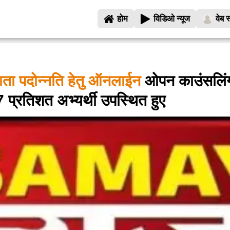
होम
विडिओ न्यूज
वेब स
्याता पदोन्नति हेतु ऑनलाईन
ओपन काउंसलिंग
 प्रतिशत अभ्यर्थी उपस्थित हुए