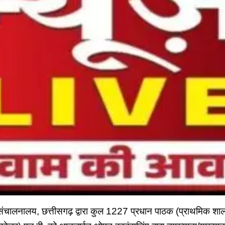
संचालनालय, छत्तीसगढ़ द्वारा कुल 1227 प्रधान पाठक (प्राथमिक शाला) 