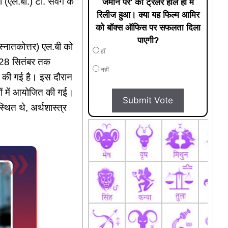
(एल.बी.) टी. संवर्ग के
जमीन पर' का ट्रेलर हाल ही में
रिलीज हुआ। क्या यह फिल्म आमिर
को बॉक्स ऑफिस पर सफलता दिला
पाएगी?
स्नातकोत्तर) एल.बी को
हाँ
से 28 सितंबर तक
नहीं
 की गई है। इस दौरान
ों में आयोजित की गई।
Submit Vote
्थित थे, अर्थशास्त्र