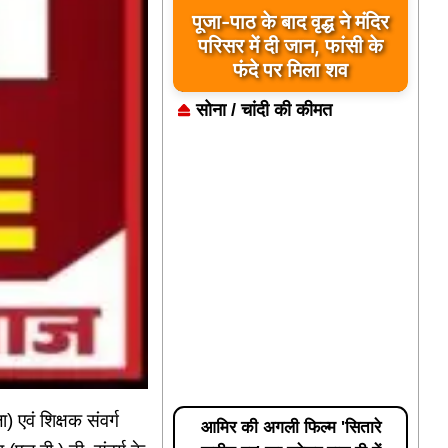
बड़ी खबर: — सोमवार को देंगे
कलेक्टर को ज्ञापन :- बिहारी
सिंह टोडर
सोना / चांदी की कीमत
एवं शिक्षक संवर्ग
आमिर की अगली फिल्म 'सितारे