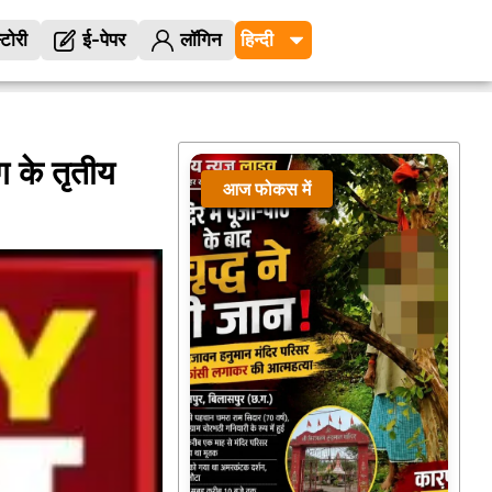
्टोरी
ई-पेपर
लॉगिन
 के तृतीय
आज फोकस में