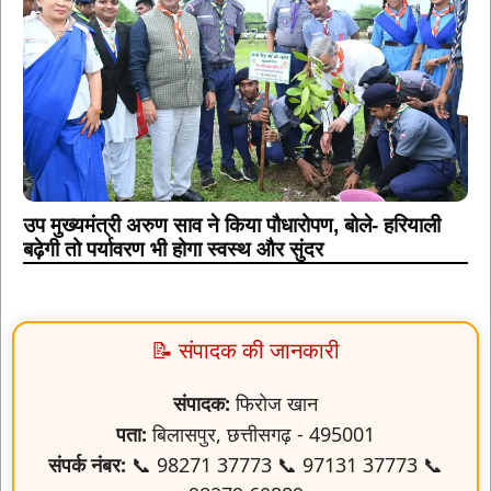
उप मुख्यमंत्री अरुण साव ने किया पौधारोपण, बोले- हरियाली
बढ़ेगी तो पर्यावरण भी होगा स्वस्थ और सुंदर
📝 संपादक की जानकारी
संपादक:
फिरोज खान
पता:
बिलासपुर, छत्तीसगढ़ - 495001
संपर्क नंबर:
📞 98271 37773 📞 97131 37773 📞
98279 60889
ईमेल:
firojrn591@gmail.com