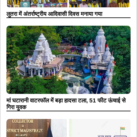
मां घटारानी वाटरफॉल में बड़ा हादसा टला, 51 फीट ऊंचाई से
गिरा युवक