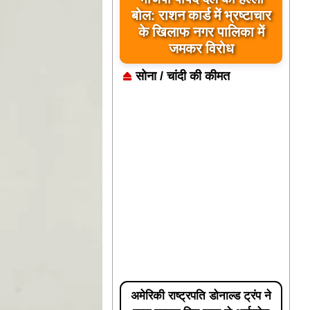
बोल: राशन कार्ड में भ्रष्टाचार
विधायक रोहित साहू के निर्देश
पर कुकदा पिकअप वियर से
के खिलाफ नगर पालिका में
छोड़ा गया पानी
जमकर विरोध
सोना / चांदी की कीमत
अमेरिकी राष्ट्रपति डोनाल्ड ट्रंप ने