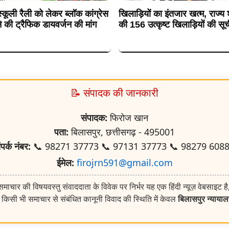
कूली रैली को लेकर ब्लॉक कांग्रेस
खिलाड़ियों का इंतजार खत्म, राज्य
े की ट्रैफिक डायवर्जन की मांग
की 156 उत्कृष्ट खिलाड़ियों की सूच
📝 संपादक की जानकारी
संपादक:
फिरोज खान
पता:
बिलासपुर, छत्तीसगढ़ - 495001
ंपर्क नंबर:
📞 98271 37773 📞 97131 37773 📞 98279 608
ईमेल:
firojrn591@gmail.com
ाचार की विषयवस्तु संवाददाता के विवेक पर निर्भर यह एक हिंदी न्यूज़ वेबसाइट है
किसी भी समाचार से संबंधित कानूनी विवाद की स्थिति में केवल
बिलासपुर न्याया