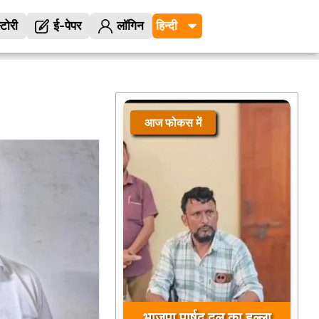
्टोरी
ई-पेपर
लॉगिन
आज फोकस में
भाजपा पार्षद दल का हल्ला