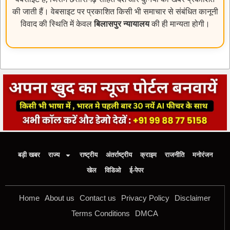
की जाती हैं। वेबसाइट पर प्रकाशित किसी भी समाचार से संबंधित कानूनी
विवाद की स्थिति में केवल
बिलासपुर न्यायालय
की ही मान्यता होगी।
बड़ी खबर
राज्य
राष्ट्रीय
अंतर्राष्ट्रीय
क्राइम
राजनीति
मनोरंजन
खेल
विडिओ
ई-पेपर
Home
About us
Contact us
Privacy Policy
Disclaimer
Terms Conditions
DMCA