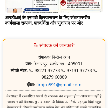
आरटीआई के प्रभावी क्रियान्वयन के लिए संभागस्तरीय
कार्यशाला सम्पन्न, पारदर्शिता और सुशासन पर जोर
📝 संपादक की जानकारी
संपादक:
फिरोज खान
पता:
बिलासपुर, छत्तीसगढ़ - 495001
संपर्क नंबर:
📞 98271 37773 📞 97131 37773 📞
98279 60889
ईमेल:
firojrn591@gmail.com
वेबसाइट में प्रकाशित खबरों से संपादक का सहमत होना आवश्यक नहीं है
समाचार की विषयवस्तु संवाददाता के विवेक पर निर्भर यह एक हिंदी न्यूज़
वेबसाइट है, जिसमें छत्तीसगढ़ सहित देश और दुनिया की खबरें प्रकाशित