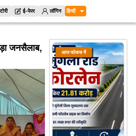
्टोरी
ई-पेपर
लॉगिन
ड़ा जनसैलाब,
आज फोकस में