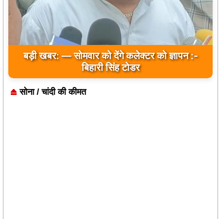
बड़ी खबर: — सोमवार को देंगे कलेक्टर को ज्ञापन :-
बिहारी सिंह टोडर
सोना / चांदी की कीमत
आमिर की अगली फिल्म 'सितारे जमीन पर' का ट्रेलर हाल ही में