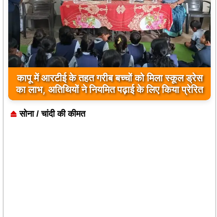
नांदघाट-मुंगेली रोड होगा फोरलेन, राज्य शासन ने मंजूर
किए 21.81 करोड़
सोना / चांदी की कीमत