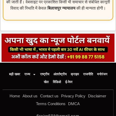
की जाती हैं। वेबसाइट पर प्रकाशित किसी भी समाचार से संबंधित कानूनी
विवाद की स्थिति में केवल
बिलासपुर न्यायालय
की ही मान्यता होगी।
बड़ी खबर
राज्य
राष्ट्रीय
अंतर्राष्ट्रीय
क्राइम
राजनीति
मनोरंजन
खेल
विडिओ
ई-पेपर
Home
About us
Contact us
Privacy Policy
Disclaimer
Terms Conditions
DMCA