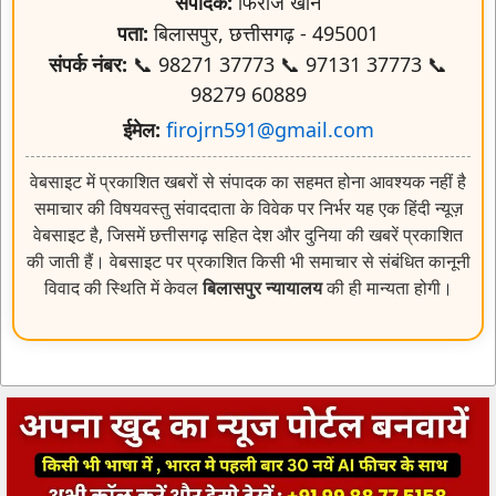
संपादक:
फिरोज खान
पता:
बिलासपुर, छत्तीसगढ़ - 495001
संपर्क नंबर:
📞 98271 37773 📞 97131 37773 📞
98279 60889
ईमेल:
firojrn591@gmail.com
वेबसाइट में प्रकाशित खबरों से संपादक का सहमत होना आवश्यक नहीं है
समाचार की विषयवस्तु संवाददाता के विवेक पर निर्भर यह एक हिंदी न्यूज़
वेबसाइट है, जिसमें छत्तीसगढ़ सहित देश और दुनिया की खबरें प्रकाशित
की जाती हैं। वेबसाइट पर प्रकाशित किसी भी समाचार से संबंधित कानूनी
विवाद की स्थिति में केवल
बिलासपुर न्यायालय
की ही मान्यता होगी।