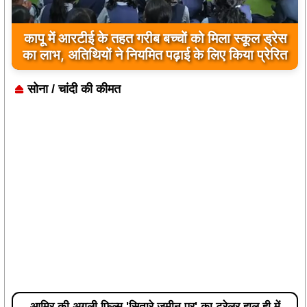
नांदघाट-मुंगेली रोड होगा फोरलेन, राज्य शासन ने मंजूर
किए 21.81 करोड़
सोना / चांदी की कीमत
आमिर की अगली फिल्म 'सितारे जमीन पर' का ट्रेलर हाल ही में