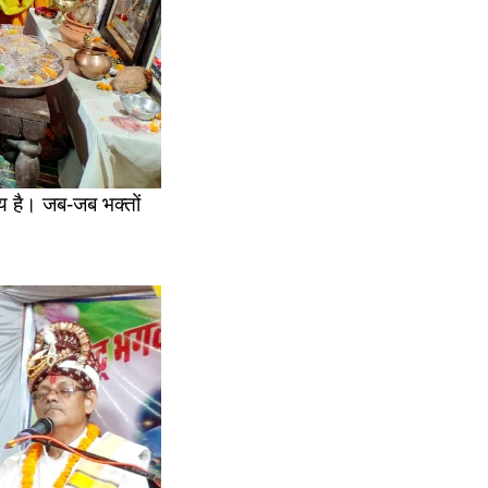
िय है। जब-जब भक्तों