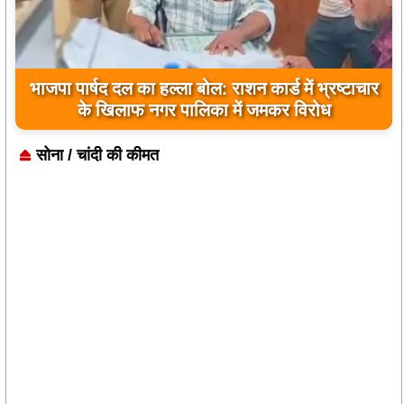
भाजपा पार्षद दल का हल्ला बोल: राशन कार्ड में भ्रष्टाचार
किसानों को बड़ी राहत: विधायक रोहित साहू के निर्देश पर
के खिलाफ नगर पालिका में जमकर विरोध
कुकदा पिकअप वियर से छोड़ा गया पानी
सोना / चांदी की कीमत