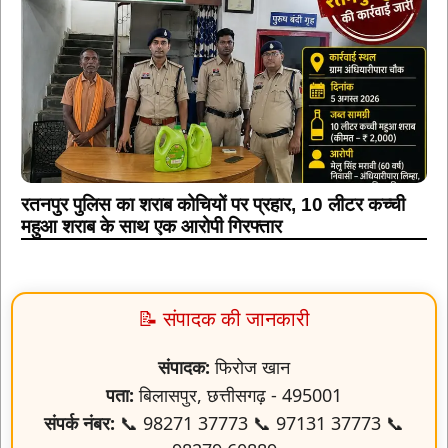
रतनपुर पुलिस का शराब कोचियों पर प्रहार, 10 लीटर कच्ची
महुआ शराब के साथ एक आरोपी गिरफ्तार
📝 संपादक की जानकारी
संपादक:
फिरोज खान
पता:
बिलासपुर, छत्तीसगढ़ - 495001
संपर्क नंबर:
📞 98271 37773 📞 97131 37773 📞