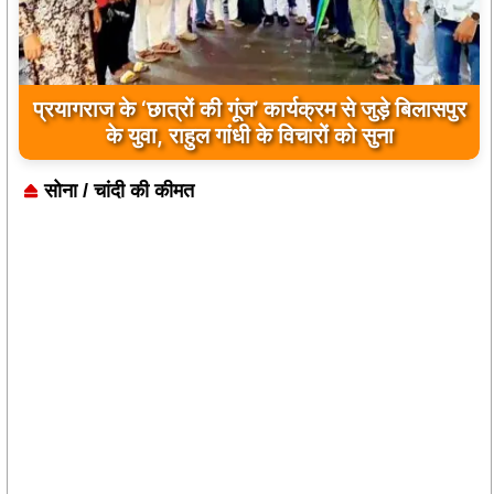
आधी रात श्मशान में कथित तंत्र साधना! चीफ जस्टिस की
फोटो से मचा हड़कंप
सोना / चांदी की कीमत