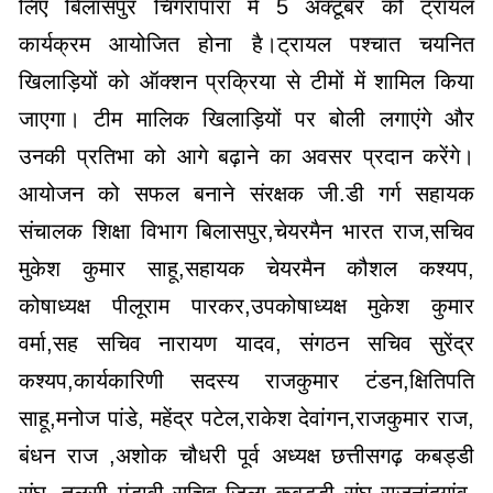
लिए बिलासपुर चिंगरापारा में 5 अक्टूबर को ट्रायल
कार्यक्रम आयोजित होना है।ट्रायल पश्चात चयनित
खिलाड़ियों को ऑक्शन प्रक्रिया से टीमों में शामिल किया
जाएगा। टीम मालिक खिलाड़ियों पर बोली लगाएंगे और
उनकी प्रतिभा को आगे बढ़ाने का अवसर प्रदान करेंगे।
आयोजन को सफल बनाने संरक्षक जी.डी गर्ग सहायक
संचालक शिक्षा विभाग बिलासपुर,चेयरमैन भारत राज,सचिव
मुकेश कुमार साहू,सहायक चेयरमैन कौशल कश्यप,
कोषाध्यक्ष पीलूराम पारकर,उपकोषाध्यक्ष मुकेश कुमार
वर्मा,सह सचिव नारायण यादव, संगठन सचिव सुरेंद्र
कश्यप,कार्यकारिणी सदस्य राजकुमार टंडन,क्षितिपति
साहू,मनोज पांडे, महेंद्र पटेल,राकेश देवांगन,राजकुमार राज,
बंधन राज ,अशोक चौधरी पूर्व अध्यक्ष छत्तीसगढ़ कबड्डी
संघ, तुलसी मंडावी सचिव जिला कबड्डी संघ राजनांदगांव,