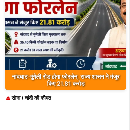
पूजा-पाठ के बाद वृद्ध ने मंदिर परिसर में दी जान, फांसी के
फंदे पर मिला शव
सोना / चांदी की कीमत