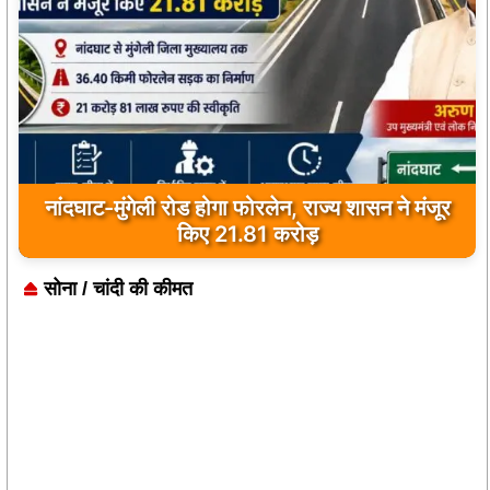
पूजा-पाठ के बाद वृद्ध ने मंदिर परिसर में दी जान, फांसी के
फंदे पर मिला शव
सोना / चांदी की कीमत