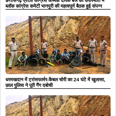
छत्तीसगढ़ प्रदेश कांग्रेस अध्यक्ष दीपक बैज की उपस्थिति में
ब्लॉक कांग्रेस कमेटी भानपुरी की महत्वपूर्ण बैठक हुई संपन्न
धरमखदान में ट्रांसफार्मर-कैबल चोरी का 24 घंटे में खुलासा,
छाल पुलिस ने पूरी गैंग दबोची