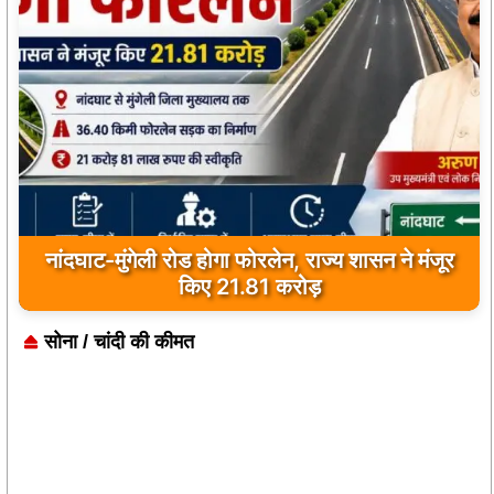
पूजा-पाठ के बाद वृद्ध ने मंदिर परिसर में दी जान, फांसी के
फंदे पर मिला शव
सोना / चांदी की कीमत