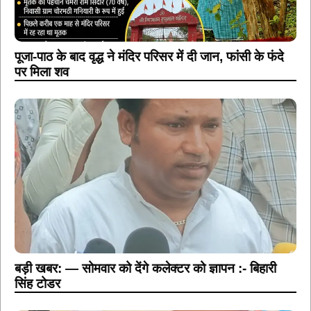
पूजा-पाठ के बाद वृद्ध ने मंदिर परिसर में दी जान, फांसी के फंदे
पर मिला शव
बड़ी खबर: — सोमवार को देंगे कलेक्टर को ज्ञापन :- बिहारी
सिंह टोडर