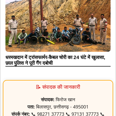
धरमखदान में ट्रांसफार्मर-कैबल चोरी का 24 घंटे में खुलासा,
छाल पुलिस ने पूरी गैंग दबोची
📝 संपादक की जानकारी
संपादक:
फिरोज खान
पता:
बिलासपुर, छत्तीसगढ़ - 495001
संपर्क नंबर:
📞 98271 37773 📞 97131 37773 📞
98279 60889
ईमेल:
firojrn591@gmail.com