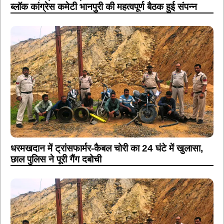
ब्लॉक कांग्रेस कमेटी भानपुरी की महत्वपूर्ण बैठक हुई संपन्न
धरमखदान में ट्रांसफार्मर-कैबल चोरी का 24 घंटे में खुलासा,
छाल पुलिस ने पूरी गैंग दबोची