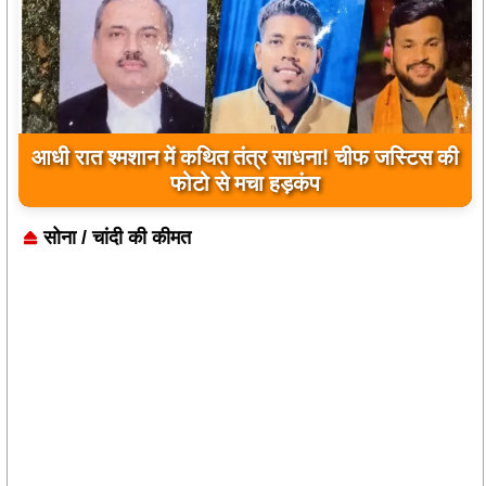
आधी रात श्मशान में कथित तंत्र साधना! चीफ जस्टिस की
फोटो से मचा हड़कंप
सोना / चांदी की कीमत