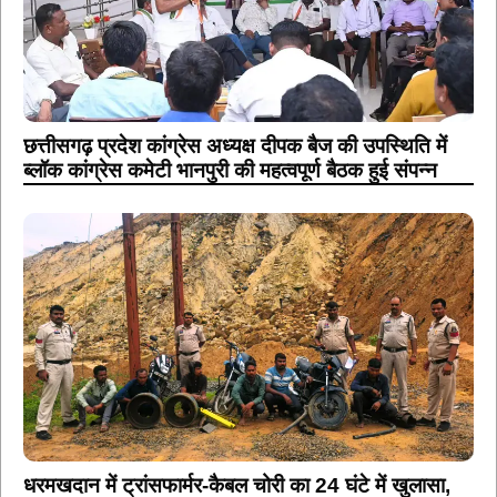
छत्तीसगढ़ प्रदेश कांग्रेस अध्यक्ष दीपक बैज की उपस्थिति में
ब्लॉक कांग्रेस कमेटी भानपुरी की महत्वपूर्ण बैठक हुई संपन्न
धरमखदान में ट्रांसफार्मर-कैबल चोरी का 24 घंटे में खुलासा,