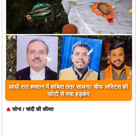
आधी रात श्मशान में कथित तंत्र साधना! चीफ जस्टिस की
फोटो से मचा हड़कंप
सोना / चांदी की कीमत