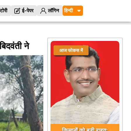
्टोरी
ई-पेपर
लॉगिन
दवंती ने
आज फोकस में
किसानों को बड़ी राहत: