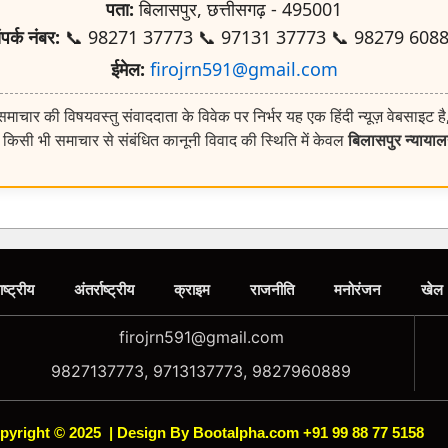
पता:
बिलासपुर, छत्तीसगढ़ - 495001
ंपर्क नंबर:
📞 98271 37773 📞 97131 37773 📞 98279 608
ईमेल:
firojrn591@gmail.com
ाचार की विषयवस्तु संवाददाता के विवेक पर निर्भर यह एक हिंदी न्यूज़ वेबसाइट है
किसी भी समाचार से संबंधित कानूनी विवाद की स्थिति में केवल
बिलासपुर न्याया
ाष्ट्रीय
अंतर्राष्ट्रीय
क्राइम
राजनीति
मनोरंजन
खेल
firojrn591@gmail.com
9827137773, 9713137773, 9827960889
pyright © 2025
|
Design By Bootalpha.com +91 99 88 77 5158