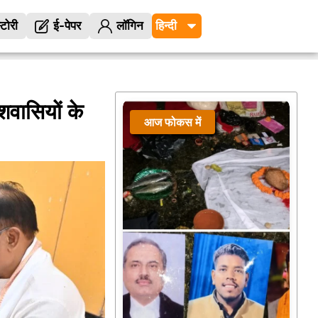
्टोरी
ई-पेपर
लॉगिन
ेशवासियों के
आज फोकस में