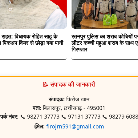
ी राहत: विधायक रोहित साहू के
रतनपुर पुलिस का शराब कोचियों पर
दा पिकअप वियर से छोड़ा गया पानी
लीटर कच्ची महुआ शराब के साथ 
गिरफ्तार
📝 संपादक की जानकारी
संपादक:
फिरोज खान
पता:
बिलासपुर, छत्तीसगढ़ - 495001
ंपर्क नंबर:
📞 98271 37773 📞 97131 37773 📞 98279 608
ईमेल:
firojrn591@gmail.com