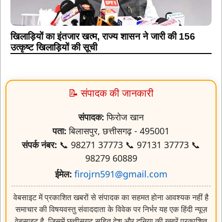
खिलाड़ियों का इंतजार खत्म, राज्य शासन ने जारी की 156
उत्कृष्ट खिलाड़ियों की सूची
📝 संपादक की जानकारी
संपादक:
फिरोज खान
पता:
बिलासपुर, छत्तीसगढ़ - 495001
संपर्क नंबर:
📞 98271 37773 📞 97131 37773 📞
98279 60889
ईमेल:
firojrn591@gmail.com
वेबसाइट में प्रकाशित खबरों से संपादक का सहमत होना आवश्यक नहीं है
समाचार की विषयवस्तु संवाददाता के विवेक पर निर्भर यह एक हिंदी न्यूज़
वेबसाइट है, जिसमें छत्तीसगढ़ सहित देश और दुनिया की खबरें प्रकाशित