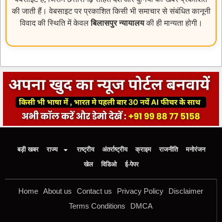
की जाती हैं। वेबसाइट पर प्रकाशित किसी भी समाचार से संबंधित कानूनी
विवाद की स्थिति में केवल
बिलासपुर न्यायालय
की ही मान्यता होगी।
बड़ी खबर
राज्य
राष्ट्रीय
अंतर्राष्ट्रीय
क्राइम
राजनीति
मनोरंजन
खेल
विडिओ
ई-पेपर
Home
About us
Contact us
Privacy Policy
Disclaimer
Terms Conditions
DMCA