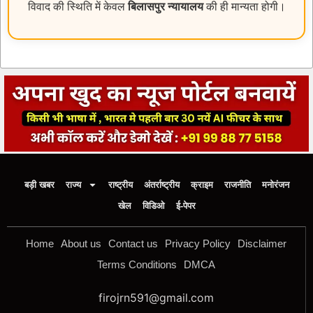
विवाद की स्थिति में केवल
बिलासपुर न्यायालय
की ही मान्यता होगी।
बड़ी खबर
राज्य
राष्ट्रीय
अंतर्राष्ट्रीय
क्राइम
राजनीति
मनोरंजन
खेल
विडिओ
ई-पेपर
Home
About us
Contact us
Privacy Policy
Disclaimer
Terms Conditions
DMCA
firojrn591@gmail.com