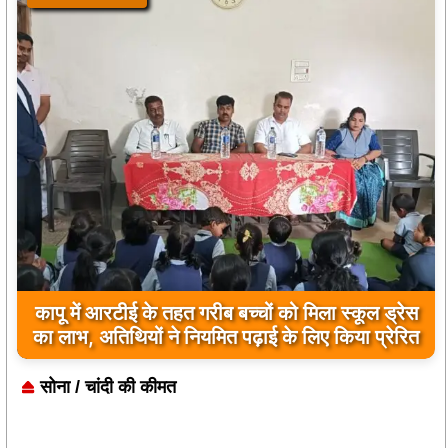
नांदघाट-मुंगेली रोड होगा फोरलेन, राज्य शासन ने मंजूर
किए 21.81 करोड़
सोना / चांदी की कीमत