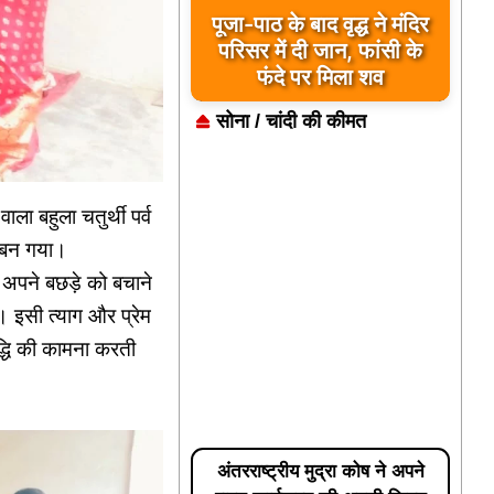
बड़ी खबर: — सोमवार को देंगे
पूजा-पाठ के बाद वृद्ध ने मंदिर
कलेक्टर को ज्ञापन :- बिहारी
परिसर में दी जान, फांसी के
फंदे पर मिला शव
सिंह टोडर
सोना / चांदी की कीमत
ला बहुला चतुर्थी पर्व
क बन गया।
ो अपने बछड़े को बचाने
ई। इसी त्याग और प्रेम
ृद्धि की कामना करती
अंतरराष्ट्रीय मुद्रा कोष ने अपने