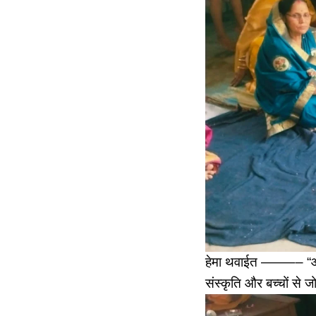
हेमा थवाईत ——–– “आज के
संस्कृति और बच्चों से ज