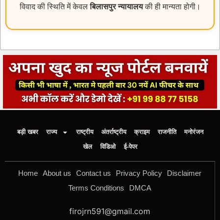
विवाद की स्थिति में केवल
बिलासपुर न्यायालय
की ही मान्यता होगी।
बड़ी खबर
राज्य
राष्ट्रीय
अंतर्राष्ट्रीय
क्राइम
राजनीति
मनोरंजन
खेल
विडिओ
ई-पेपर
Home
About us
Contact us
Privacy Policy
Disclaimer
Terms Conditions
DMCA
firojrn591@gmail.com