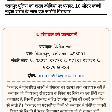
📝 संपादक की जानकारी
संपादक:
फिरोज खान
पता:
बिलासपुर, छत्तीसगढ़ - 495001
संपर्क नंबर:
📞 98271 37773 📞 97131 37773 📞
98279 60889
ईमेल:
firojrn591@gmail.com
वेबसाइट में प्रकाशित खबरों से संपादक का सहमत होना आवश्यक नहीं है
समाचार की विषयवस्तु संवाददाता के विवेक पर निर्भर यह एक हिंदी न्यूज़
वेबसाइट है, जिसमें छत्तीसगढ़ सहित देश और दुनिया की खबरें प्रकाशित
की जाती हैं। वेबसाइट पर प्रकाशित किसी भी समाचार से संबंधित कानूनी
विवाद की स्थिति में केवल
बिलासपुर न्यायालय
की ही मान्यता होगी।