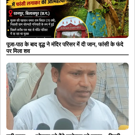
पूजा-पाठ के बाद वृद्ध ने मंदिर परिसर में दी जान, फांसी के फंदे
पर मिला शव
बड़ी खबर: — सोमवार को देंगे कलेक्टर को ज्ञापन :- बिहारी
सिंह टोडर