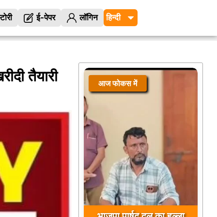
्टोरी
ई-पेपर
लॉगिन
रीदी तैयारी
आज फोकस में
भाजपा पार्षद दल का हल्ला