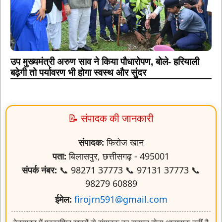
उप मुख्यमंत्री अरुण साव ने किया पौधारोपण, बोले- हरियाली
बढ़ेगी तो पर्यावरण भी होगा स्वस्थ और सुंदर
📝 संपादक की जानकारी
संपादक:
फिरोज खान
पता:
बिलासपुर, छत्तीसगढ़ - 495001
संपर्क नंबर:
📞 98271 37773 📞 97131 37773 📞
98279 60889
ईमेल:
firojrn591@gmail.com